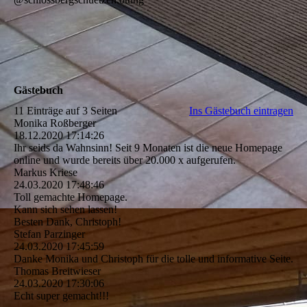
Gästebuch
11 Einträge auf 3 Seiten
Ins Gästebuch eintragen
Monika Roßberger
18.12.2020
17:14:26
Ihr seids da Wahnsinn! Seit 9 Monaten ist die neue Homepage
online und wurde bereits über 20.000 x aufgerufen.
Markus Kriese
24.03.2020
17:48:46
Toll gemachte Homepage.
Kann sich sehen lassen!
Besten Dank, Christoph!
Stefan Parzinger
24.03.2020
17:45:59
Danke Monika und Christoph für die tolle und informative Seite.
Thomas Breitwieser
24.03.2020
17:30:06
Echt super gemacht!!!