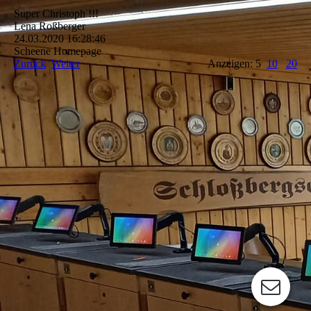
Super Christoph !!!
Lena Roßberger
24.03.2020
16:28:46
Scheene Homepage
Zurück
Weiter
Anzeigen: 5
10
20