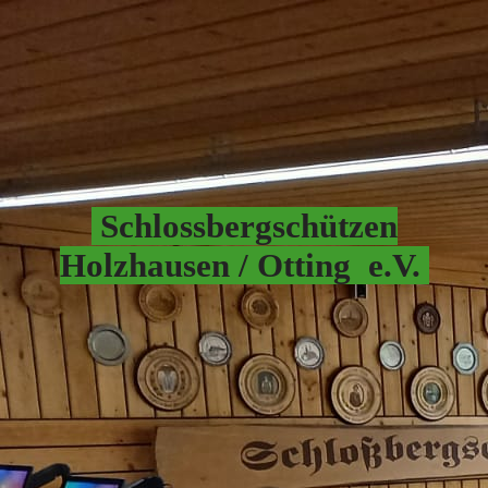
Schlossbergschützen
Hol
zhausen / Otting e.V.