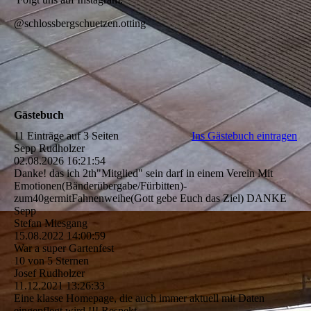
@schlossbergschuetzen.otting
Gästebuch
11 Einträge auf 3 Seiten
Ins Gästebuch eintragen
Sepp Rudholzer
02.08.2026
16:21:54
Danke! das ich 2th"Mitglied" sein darf in einem Verein Mit
Emotionen(­Bä­nderü­bergabe/­Fü­rbitten)­
zum40germitFahnenweihe(­Gott gebe Euch das Ziel) DANKE
Sepp
Stefan Miesgang
15.08.2022
14:00:59
War a super Gartenfest
10 von 5 Sternen
Josef Rudholzer
11.12.2021
13:26:33
Eine klasse Homepage, die auch immer aktuell mit Daten
eingepflegt wird !!! Respekt