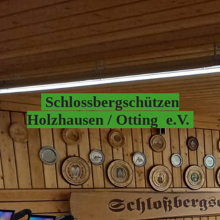
Schlossbergschützen
Hol
zhausen / Otting e.V.