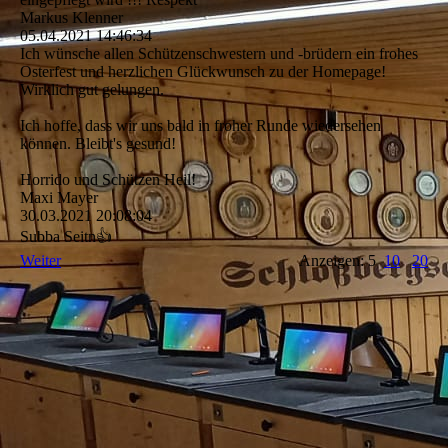
Markus Klenner
05.04.2021
14:46:34
Ich wünsche allen Schützenschwestern und -brüdern ein frohes
Osterfest und herzlichen Glückwunsch zu der Homepage!
Wirklich gut gelungen.
Ich hoffe, dass wir uns bald in froher Runde wiedersehen
können. Bleibt's gesund!
Horrido und Schützen Heil!
Maxi Mayer
30.03.2021
20:08:04
Subba Seitn👍
Weiter
Anzeigen: 5
10
20