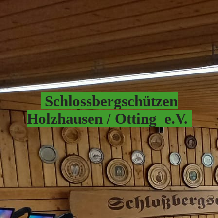
Schlossbergschützen
Hol
zhausen / Otting e.V.