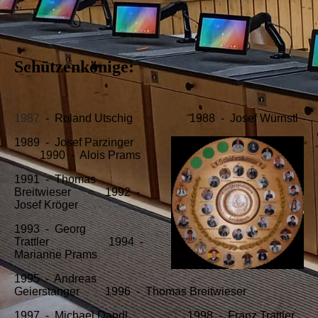
Schützenkönige:
1987
- Roland Utschig 1988 - Josef Würnstl
1989 - Josef Parzinger
1990 - Alois Prams
1991 - Thomas
Breitwieser 1992 -
Josef Kröger
1993 - Georg
Trattler 1994 -
Marianne Prams
1995 - Andreas
Geierstanger 1996 - Thomas Breitwieser
1997 - Michael Dandl 1998 - Franz Trattler