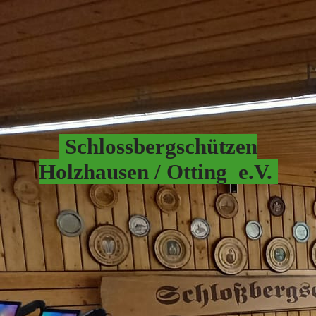
Schlossbergschützen
Hol
zhausen / Otting e.V.