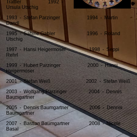
Trattler 1992 -
Ursula Utschig
1993 - Stefan Parzinger 1994 - Martin
Dandl
1995 - Sabine Gabler 1996 - Roland
Utschig
1997 - Hansi Heigermoser 1998 - Seppi
Rehrl
1999 - Hubert Parzinger 2000 - Hansi
Heigermoser
2001 - Stefan Weiß 2002 - Stefan Weiß
2003 - Wolfgang Parzinger 2004 - Dennis
Baumgartner
2005 - Dennis Baumgartner 2006 - Dennis
Baumgartner
2007 - Bastian Baumgartner 2008 - Nicole
Basal