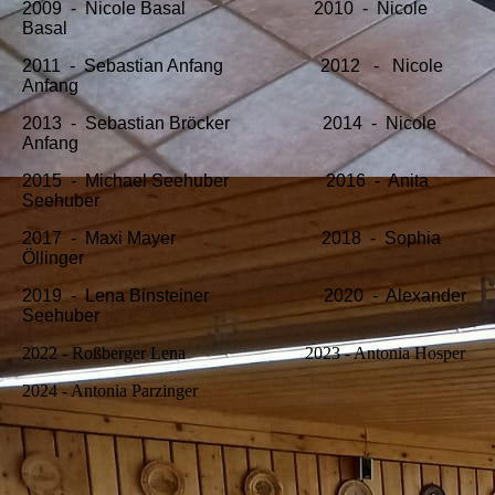
2009 - Nicole Basal 2010 - Nicole
Basal
2011 - Sebastian Anfang 2012 - Nicole
Anfang
2013 - Sebastian Bröcker 2014 - Nicole
Anfang
2015 - Michael Seehuber 2016 - Anita
Seehuber
2017 - Maxi Mayer 2018 - Sophia
Öllinger
2019 - Lena Binsteiner 2020 - Alexander
Seehuber
2022 - Roßberger Lena 2023 - Antonia Hosper
2024 - Antonia Parzinger