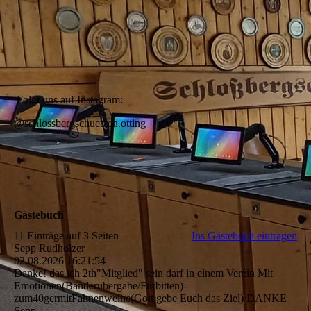
Folgt uns auf Instagram:
@schlossbergschuetzen.otting
Gästebuch
11 Einträge auf 3 Seiten
Ins Gästebuch eintragen
Sepp Rudholzer
02.08.2026
16:21:54
Danke! das ich 2th"Mitglied" sein darf in einem Verein Mit
Emotionen(­Bä­nderü­bergabe/­Fü­rbitten)­
zum40germitFahnenweihe(­Gott gebe Euch das Ziel) DANKE
Sepp