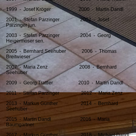
1999 - Josef Kröger 2000 - Martin Dandl
2001 - Stefan Parzinger 2002 - Josef
Parzinger jun.
2003 - Stefan Parzinger 2004 - Georg
Heigermoser sen.
2005 - Bernhard Seehuber 2006 - Thomas
Breitwieser
2007 - Maria Zenz 2008 - Bernhard
Seehuber
2009 - Georg Trattler 2010 - Martin Dandl
2011 - Stefan Parzinger 2012 - Maria Zenz
2013 - Markus Günther 2014 - Bernhard
Seehuber
2015 - Martin Dandl 2016 - Maria
Baumgartner
2017 - Markus Günther 2018 - Michael Dandl