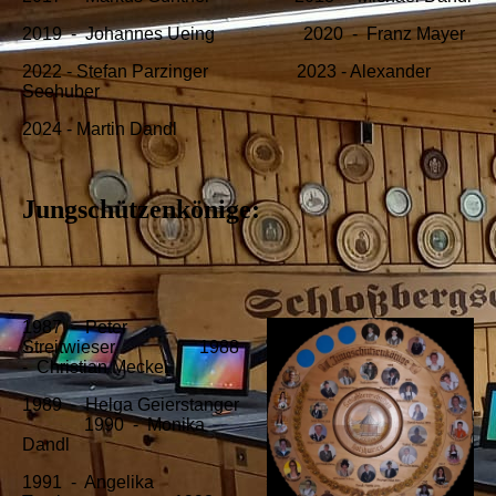
2019 - Johannes Ueing 2020 - Franz Mayer
2022 - Stefan Parzinger 2023 - Alexander
Seehuber
2024 - Martin Dandl
Jungschützenkönige:
1987 - Peter
Streitwieser
1988
- Christian Meckel
1989 - Helga Geierstanger
1990 - Monika
Dandl
1991 - Angelika