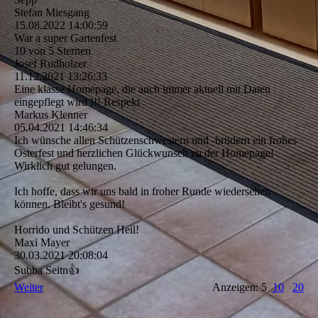
Stefan Miesgang
15.08.2022
14:00:59
War a super Gartenfest
10 von 5 Sternen
Josef Rudholzer
11.12.2021
13:26:33
Eine klasse Homepage, die auch immer aktuell mit Daten
eingepflegt wird !!! Respekt
Markus Klenner
05.04.2021
14:46:34
Ich wünsche allen Schützenschwestern und -brüdern ein frohes
Osterfest und herzlichen Glückwunsch zu der Homepage!
Wirklich gut gelungen.
Ich hoffe, dass wir uns bald in froher Runde wiedersehen
können. Bleibt's gesund!
Horrido und Schützen Heil!
Maxi Mayer
30.03.2021
20:08:04
Subba Seitn👍
Weiter
Anzeigen: 5
10
20