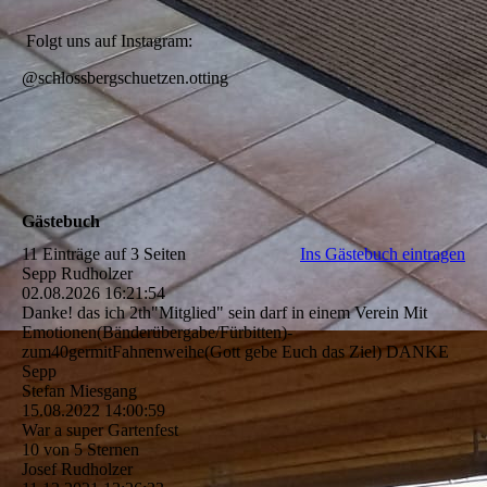
Folgt uns auf Instagram:
@schlossbergschuetzen.otting
Gästebuch
11 Einträge auf 3 Seiten
Ins Gästebuch eintragen
Sepp Rudholzer
02.08.2026
16:21:54
Danke! das ich 2th"Mitglied" sein darf in einem Verein Mit
Emotionen(­Bä­nderü­bergabe/­Fü­rbitten)­
zum40germitFahnenweihe(­Gott gebe Euch das Ziel) DANKE
Sepp
Stefan Miesgang
15.08.2022
14:00:59
War a super Gartenfest
10 von 5 Sternen
Josef Rudholzer