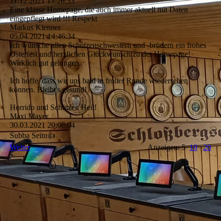
11.12.2021
13:26:33
Eine klasse Homepage, die auch immer aktuell mit Daten
eingepflegt wird !!! Respekt
Markus Klenner
05.04.2021
14:46:34
Ich wünsche allen Schützenschwestern und -brüdern ein frohes
Osterfest und herzlichen Glückwunsch zu der Homepage!
Wirklich gut gelungen.
Ich hoffe, dass wir uns bald in froher Runde wiedersehen
können. Bleibt's gesund!
Horrido und Schützen Heil!
Maxi Mayer
30.03.2021
20:08:04
Subba Seitn👍
Weiter
Anzeigen: 5
10
20