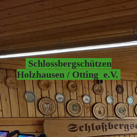
Schlossbergschützen
Hol
zhausen / Otting e.V.