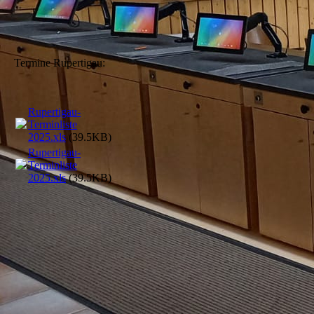
Termine Rupertigau:
Rupertigau-
Terminliste
2025.xls
(39.5KB)
Rupertigau-
Terminliste
2025.xls
(39.5KB)