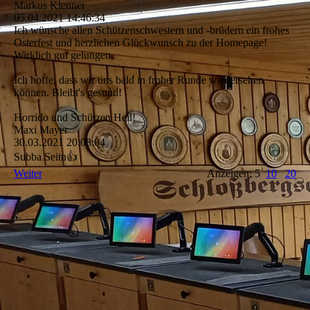
Markus Klenner
05.04.2021
14:46:34
Ich wünsche allen Schützenschwestern und -brüdern ein frohes
Osterfest und herzlichen Glückwunsch zu der Homepage!
Wirklich gut gelungen.
Ich hoffe, dass wir uns bald in froher Runde wiedersehen
können. Bleibt's gesund!
Horrido und Schützen Heil!
Maxi Mayer
30.03.2021
20:08:04
Subba Seitn👍
Weiter
Anzeigen: 5
10
20