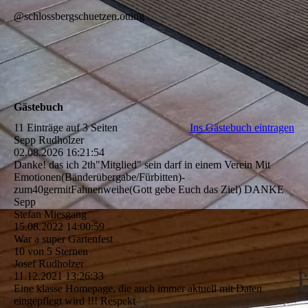
@schlossbergschuetzen.otting
Gästebuch
11 Einträge auf 3 Seiten
Ins Gästebuch eintragen
Sepp Rudholzer
02.08.2026
16:21:54
Danke! das ich 2th"Mitglied" sein darf in einem Verein Mit
Emotionen(­Bä­nderü­bergabe/­Fü­rbitten)­
zum40germitFahnenweihe(­Gott gebe Euch das Ziel) DANKE
Sepp
Stefan Miesgang
15.08.2022
14:00:59
War a super Gartenfest
10 von 5 Sternen
Josef Rudholzer
11.12.2021
13:26:33
Eine klasse Homepage, die auch immer aktuell mit Daten
eingepflegt wird !!! Respekt