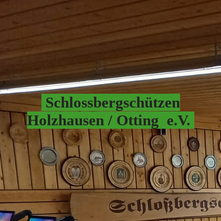
Schlossbergschützen
Hol
zhausen / Otting e.V.