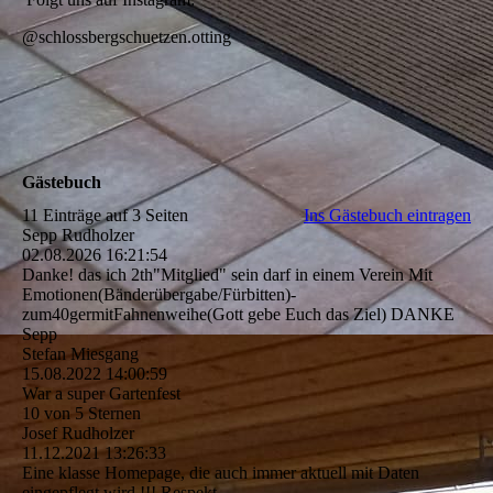
@schlossbergschuetzen.otting
Gästebuch
11 Einträge auf 3 Seiten
Ins Gästebuch eintragen
Sepp Rudholzer
02.08.2026
16:21:54
Danke! das ich 2th"Mitglied" sein darf in einem Verein Mit
Emotionen(­Bä­nderü­bergabe/­Fü­rbitten)­
zum40germitFahnenweihe(­Gott gebe Euch das Ziel) DANKE
Sepp
Stefan Miesgang
15.08.2022
14:00:59
War a super Gartenfest
10 von 5 Sternen
Josef Rudholzer
11.12.2021
13:26:33
Eine klasse Homepage, die auch immer aktuell mit Daten
eingepflegt wird !!! Respekt