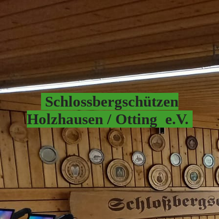
Schlossbergschützen
Hol
zhausen / Otting e.V.