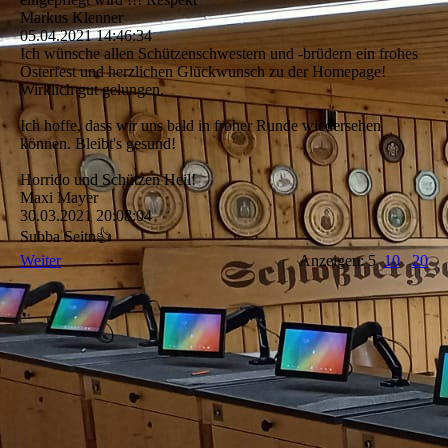
Markus Klenner
05.04.2021
14:46:34
Ich wünsche allen Schützenschwestern und -brüdern ein frohes
Osterfest und herzlichen Glückwunsch zu der Homepage!
Wirklich gut gelungen.
Ich hoffe, dass wir uns bald in froher Runde wiedersehen
können. Bleibt's gesund!
Horrido und Schützen Heil!
Maxi Mayer
30.03.2021
20:08:04
Subba Seitn👍
Weiter
Anzeigen: 5
10
20